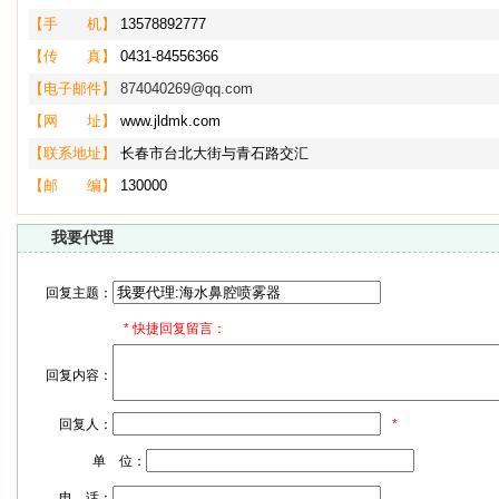
【手 机】
13578892777
【传 真】
0431-84556366
【电子邮件】
874040269@qq.com
【网 址】
www.jldmk.com
【联系地址】
长春市台北大街与青石路交汇
【邮 编】
130000
我要代理
回复主题：
*
快捷回复留言：
回复内容：
回复人：
*
单 位：
电 话：