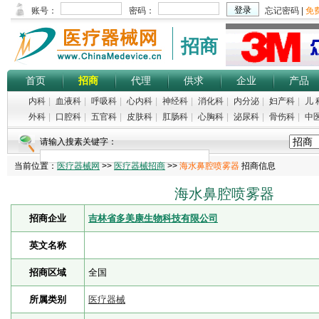
招商
首页
招商
代理
供求
企业
产品
内科
|
血液科
|
呼吸科
|
心内科
|
神经科
|
消化科
|
内分泌
|
妇产科
|
儿 
外科
|
口腔科
|
五官科
|
皮肤科
|
肛肠科
|
心胸科
|
泌尿科
|
骨伤科
|
中
请输入搜素关键字：
当前位置：
医疗器械网
>>
医疗器械招商
>>
海水鼻腔喷雾器
招商信息
海水鼻腔喷雾器
招商企业
吉林省多美康生物科技有限公司
英文名称
招商区域
全国
所属类别
医疗器械