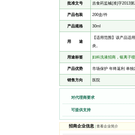
批准文号
吉食药监械(准)字2013第2
产品包装
200盒/件
产品规格
30ml
【适用范围】该产品适用
用 途
炎。
用途标签
妇科洗液招商，银离子
产品优势
市场保护 年终返利 单独
销售方向
医院
对代理商要求
可提供支持
招商企业信息
|
查看企业简介