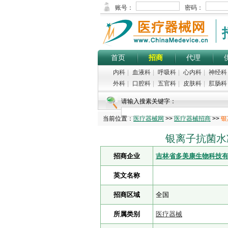
首页
招商
代理
内科
|
血液科
|
呼吸科
|
心内科
|
神经科
外科
|
口腔科
|
五官科
|
皮肤科
|
肛肠科
请输入搜素关键字：
当前位置：
医疗器械网
>>
医疗器械招商
>>
银
银离子抗菌水凝
招商企业
吉林省多美康生物科技
英文名称
招商区域
全国
所属类别
医疗器械