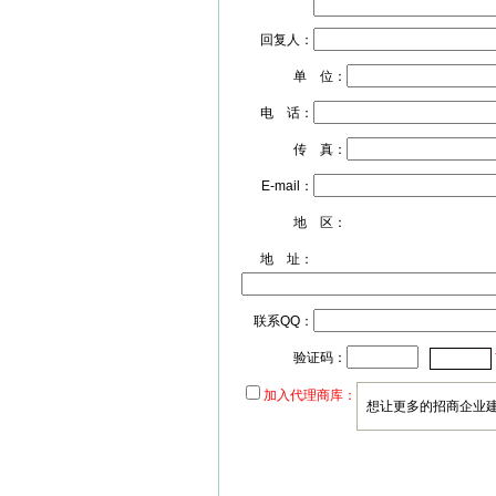
回复人：
单 位：
电 话：
传 真：
E-mail：
地 区：
地 址：
联系QQ：
验证码：
加入代理商库：
想让更多的招商企业