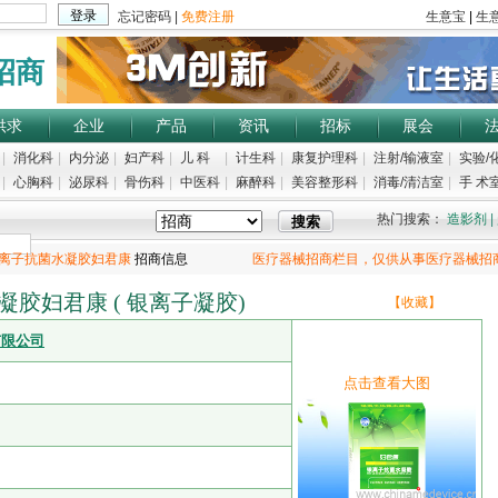
招商
供求
企业
产品
资讯
招标
展会
|
消化科
|
内分泌
|
妇产科
|
儿 科
|
计生科
|
康复护理科
|
注射/输液室
|
实验/
|
心胸科
|
泌尿科
|
骨伤科
|
中医科
|
麻醉科
|
美容整形科
|
消毒/清洁室
|
手 术室
热门搜索：
造影剂
|
离子抗菌水凝胶妇君康
招商信息
医疗器械招商栏目，仅供从事医疗器械招
胶妇君康 ( 银离子凝胶)
【收藏】
有限公司
点击查看大图