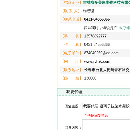
【招商企业】
吉林省多美康生物科技有限
【联 系 人】
刘经理
【联系电话】
0431-84556366
联系我时，请说是在
医疗器
【手 机】
13578892777
【传 真】
0431-84556366
【电子邮件】
874040269@qq.com
【网 址】
www.jldmk.com
【联系地址】
长春市台北大街与青石路交
【邮 编】
130000
我要代理
回复主题：
*
快捷回复留言：
回复内容：