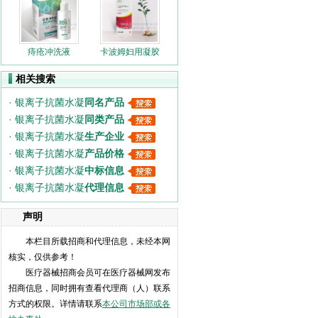
银离子抗菌水凝胶妇康宝
磁热贴
高效单质银妇用抗菌洗液
高效单质银鼻炎抗菌喷剂
痔疮冲洗液
卡波姆妇用凝胶
口腔含漱液
相关搜索
海水鼻腔喷雾器
医用妇科敷料凝胶
·
银离子抗菌水凝
同名产品
肛肠冲洗液
·
银离子抗菌水凝
同类产品
皮肤护理液
·
银离子抗菌水凝
生产企业
阴道填塞凝胶敷料
·
银离子抗菌水凝
产品价格
阴道填塞凝胶敷料
·
银离子抗菌水凝
中标信息
医用妇科敷料凝胶
·
银离子抗菌水凝
代理信息
海水鼻腔清洗液
卡波姆妇科敷料凝胶
声明
医用退热贴
医用妇科凝胶
本栏目所载招商和代理信息，未经本网
医用皮肤修复敷料
核实，仅供参考！
疤痕修复贴
医疗器械招商会员可在医疗器械网发布
招商信息，同时拥有查看代理商（人）联系
方式的权限。详情请联系
本公司市场部或各