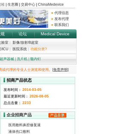
代理信息
发布代理
联系我们
法规
论坛
Medical Device
化验室
|
影像/放射/B超室
/ICU
|
医院系统
|
功能分类?
超声器械
|
洗片机
|
髓内钉
商或代理的专业人士浏览和使用。
[免责声明]
招商产品状态
发布时间：
2014-03-05
最近更新时间：
2026-08-05
总点击量：
2233
企业招商产品
医用敷料鼻腔修复液
液体伤口敷料