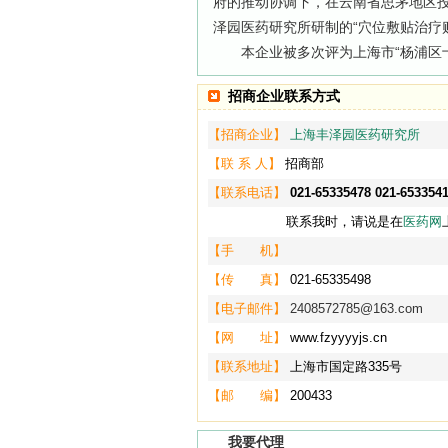
府的推动协调下，在云南省思茅地区
泽园医药研究所研制的“穴位敷贴治疗
本企业被多次评为上海市“杨浦区十佳
招商企业联系方式
【招商企业】
上海丰泽园医药研究所
【联 系 人】
招商部
【联系电话】
021-65335478 021-653354
联系我时，请说是在
医药网
【手 机】
【传 真】
021-65335498
【电子邮件】
2408572785@163.com
【网 址】
www.fzyyyyjs.cn
【联系地址】
上海市国定路335号
【邮 编】
200433
我要代理