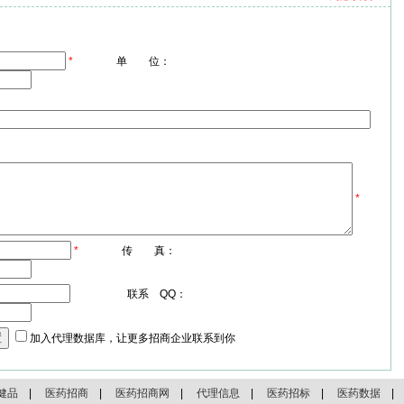
*
单 位：
*
*
传 真：
联系 QQ：
加入代理数据库，让更多招商企业联系到你
健品
|
医药招商
|
医药招商网
|
代理信息
|
医药招标
|
医药数据