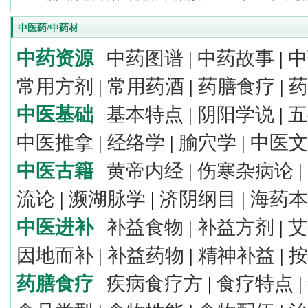
中医药/中药材
中药资源
中药图谱
|
中药故事
|
中
常用方剂
|
常用药酒
|
药膳食疗
|
药
中医基础
基本特点
|
阴阳学说
|
五
中医推拿
|
经络学
|
腧穴学
|
中医文
中医古籍
黄帝内经
|
伤寒杂病论
|
流论
|
濒湖脉学
|
济阴纲目
|
海药本
中医进补
补益食物
|
补益方剂
|
艾
因地而补
|
补益药物
|
精神补益
|
按
药膳食疗
疾病食疗方
|
食疗特点
|