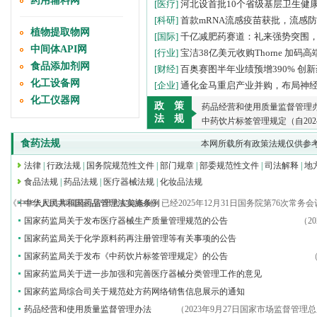
药用辅料网
[医疗]
河北设首批10个省级基层卫生健
[科研]
首款mRNA流感疫苗获批，流感
植物提取物网
[国际]
千亿减肥药赛道：礼来强势突围
中间体API网
[行业]
宝洁38亿美元收购Thorne 加码
食品添加剂网
[财经]
百奥赛图半年业绩预增390% 创
化工设备网
[企业]
通化金马重启产业并购，布局神
化工仪器网
政 策
药品经营和使用质量监督管理办法
法 规
中药饮片标签管理规定（自202
食药法规
本网所载所有政策法规仅供参
法律
|
行政法规
|
国务院规范性文件
|
部门规章
|
部委规范性文件
|
司法解释
|
地
食品法规
|
药品法规
|
医疗器械法规
|
化妆品法规
根据《中华人民共和国药品管理法实施条例》已经2025年12月31日国务院第76次常务会
中华人民共和国药品管理法实施条例
国家药监局关于发布医疗器械生产质量管理规范的公告
（2
国家药监局关于化学原料药再注册管理等有关事项的公告
国家药监局关于发布《中药饮片标签管理规定》的公告
（
国家药监局关于进一步加强和完善医疗器械分类管理工作的意见
国家药监局综合司关于规范处方药网络销售信息展示的通知
药品经营和使用质量监督管理办法
（2023年9月27日国家市场监督管理总