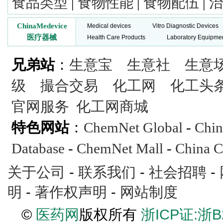
食品类型
|
食物性能
|
食物配伍
|
治
ChinaMedevice
Medical devices
Vitro Diagnostic Devices
医疗器械
Health Care Products
Laboratory Equipme
兄弟站
：
生意宝
生意社
生意
级
撮合交易
化工网
化工头
官网服务
化工网商城
特色网站
：
ChemNet Global
-
Chin
Database
-
ChemNet Mall
-
China C
关于公司
-
联系我们
-
社会招聘
-
明
-
著作权声明
-
网站制度
©
医药网
版权所有
浙ICP证:浙B2