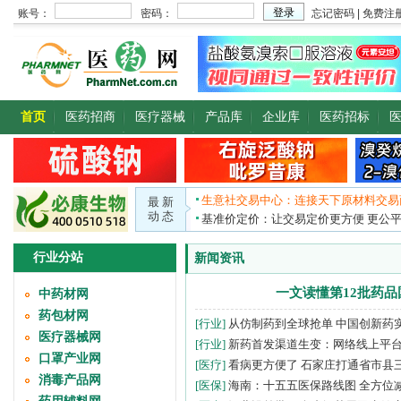
首页
医药招商
医疗器械
产品库
企业库
医药招标
生意社交易中心：连接天下原材料交易
最 新
动 态
基准价定价：让交易定价更方便 更公
行业分站
新闻资讯
一文读懂第12批药
中药材网
药包材网
[行业]
从仿制药到全球抢单 中国创新药
医疗器械网
[行业]
新药首发渠道生变：网络线上平
口罩产业网
[医疗]
看病更方便了 石家庄打通省市县
消毒产品网
[医保]
海南：十五五医保路线图 全方位