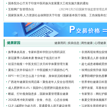
国务院办公厅关于印发中医药振兴发展重大工程实施方案的通知
互联网广告管理办法
（2023年2月25日国家市场监督管理总
国家医保局 人力资源社会保障部关于印发《国家基本医疗保险、工伤保险和生
健康家园
健康用药
|
疾病信息
|
两性健康
|
心理健康
换季鼻炎高发，专家科普科学防治与用药误区
非洲再现埃博拉疫
新冠夏季小高峰来袭 整体处于低流行水平
聚焦重点人群 创新
祛湿方能瘦！中医支招三伏天科学体重管理方案
超七成患者睡眠受扰
夏练三伏并非猛出汗！中医提醒大汗易损伤心气
埃博拉疫情升级 我
HPV一针三针怎么选？分年龄、身体状况精准解读
夏季防晒护肤热度攀
广西老年健康宣传周启幕！聚焦老年人安全合理用药
世界脊柱健康日科普
成人肥胖率16.4%！我国中心型肥胖问题愈发突出
唇甲发紫、耳垂有折
断碳、打针瘦身隐患多，国家体重管理重在健康
专家警示：网红护眼
2026高考冲刺关键期：饮食、作息、心态全攻略
春夏交替身体频频
GLP‑1减肥针为处方药，普通爱美人群不建议使用
52岁医生胃癌猝逝