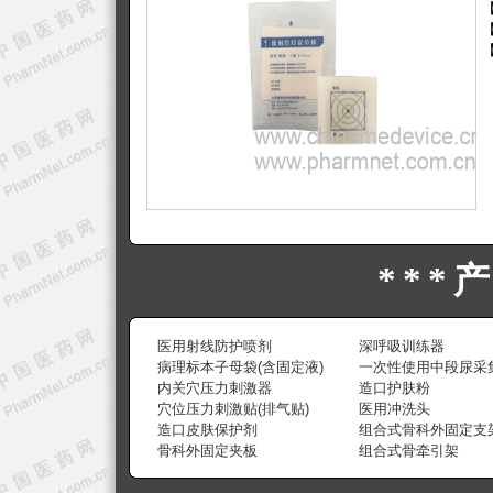
***
医用射线防护喷剂
深呼吸训练器
病理标本子母袋(含固定液)
一次性使用中段尿采
内关穴压力刺激器
造口护肤粉
穴位压力刺激贴(排气贴)
医用冲洗头
造口皮肤保护剂
组合式骨科外固定支
骨科外固定夹板
组合式骨牵引架