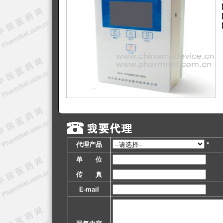
代理产品
*
单 位
传 真
E-mail