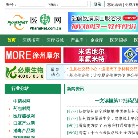
首页
医药招商
医疗器械
产品库
企业库
医药招标
生意社交易中心：连接天下原材料交易
最 新
动 态
基准价定价：让交易定价更方便 更公
行业分站
新闻资讯
一文读懂第12批药
中药材网
药包材网
[行业]
从仿制药到全球抢单 中国创新药
医疗器械网
[行业]
新药首发渠道生变：网络线上平
口罩产业网
[医疗]
看病更方便了 石家庄打通省市县
消毒产品网
[医保]
海南：十五五医保路线图 全方位