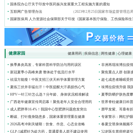
国务院办公厅关于印发中医药振兴发展重大工程实施方案的通知
互联网广告管理办法
（2023年2月25日国家市场监督管理总
国家医保局 人力资源社会保障部关于印发《国家基本医疗保险、工伤保险和生
健康家园
健康用药
|
疾病信息
|
两性健康
|
心理健康
换季鼻炎高发，专家科普科学防治与用药误区
非洲再现埃博拉疫
新冠夏季小高峰来袭 整体处于低流行水平
聚焦重点人群 创新
祛湿方能瘦！中医支招三伏天科学体重管理方案
超七成患者睡眠受扰
夏练三伏并非猛出汗！中医提醒大汗易损伤心气
埃博拉疫情升级 我
HPV一针三针怎么选？分年龄、身体状况精准解读
夏季防晒护肤热度攀
广西老年健康宣传周启幕！聚焦老年人安全合理用药
世界脊柱健康日科普
成人肥胖率16.4%！我国中心型肥胖问题愈发突出
唇甲发紫、耳垂有折
断碳、打针瘦身隐患多，国家体重管理重在健康
专家警示：网红护眼
2026高考冲刺关键期：饮食、作息、心态全攻略
春夏交替身体频频
GLP‑1减肥针为处方药，普通爱美人群不建议使用
52岁医生胃癌猝逝