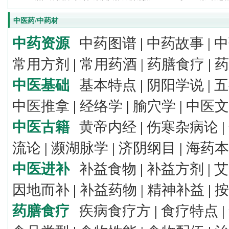
中医药/中药材
中药资源
中药图谱
|
中药故事
|
中
常用方剂
|
常用药酒
|
药膳食疗
|
药
中医基础
基本特点
|
阴阳学说
|
五
中医推拿
|
经络学
|
腧穴学
|
中医文
中医古籍
黄帝内经
|
伤寒杂病论
|
流论
|
濒湖脉学
|
济阴纲目
|
海药本
中医进补
补益食物
|
补益方剂
|
艾
因地而补
|
补益药物
|
精神补益
|
按
药膳食疗
疾病食疗方
|
食疗特点
|