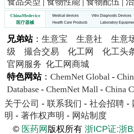
食品类型
|
食物性能
|
食物配伍
|
治
ChinaMedevice
Medical devices
Vitro Diagnostic Devices
医疗器械
Health Care Products
Laboratory Equipme
兄弟站
：
生意宝
生意社
生意
级
撮合交易
化工网
化工头
官网服务
化工网商城
特色网站
：
ChemNet Global
-
Chin
Database
-
ChemNet Mall
-
China C
关于公司
-
联系我们
-
社会招聘
-
明
-
著作权声明
-
网站制度
©
医药网
版权所有
浙ICP证:浙B2