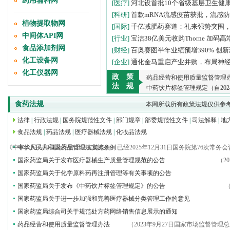
药用辅料网
[医疗]
河北设首批10个省级基层卫生健
[科研]
首款mRNA流感疫苗获批，流感
植物提取物网
[国际]
千亿减肥药赛道：礼来强势突围
中间体API网
[行业]
宝洁38亿美元收购Thorne 加码
食品添加剂网
[财经]
百奥赛图半年业绩预增390% 创
化工设备网
[企业]
通化金马重启产业并购，布局神
化工仪器网
政 策
药品经营和使用质量监督管理办法
法 规
中药饮片标签管理规定（自202
食药法规
本网所载所有政策法规仅供参
法律
|
行政法规
|
国务院规范性文件
|
部门规章
|
部委规范性文件
|
司法解释
|
地
食品法规
|
药品法规
|
医疗器械法规
|
化妆品法规
根据《中华人民共和国药品管理法实施条例》已经2025年12月31日国务院第76次常务会
中华人民共和国药品管理法实施条例
国家药监局关于发布医疗器械生产质量管理规范的公告
（2
国家药监局关于化学原料药再注册管理等有关事项的公告
国家药监局关于发布《中药饮片标签管理规定》的公告
（
国家药监局关于进一步加强和完善医疗器械分类管理工作的意见
国家药监局综合司关于规范处方药网络销售信息展示的通知
药品经营和使用质量监督管理办法
（2023年9月27日国家市场监督管理总