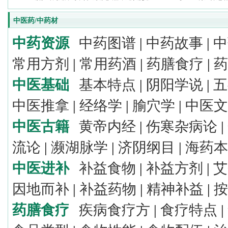
中医药/中药材
中药资源
中药图谱
|
中药故事
|
中
常用方剂
|
常用药酒
|
药膳食疗
|
药
中医基础
基本特点
|
阴阳学说
|
五
中医推拿
|
经络学
|
腧穴学
|
中医文
中医古籍
黄帝内经
|
伤寒杂病论
|
流论
|
濒湖脉学
|
济阴纲目
|
海药本
中医进补
补益食物
|
补益方剂
|
艾
因地而补
|
补益药物
|
精神补益
|
按
药膳食疗
疾病食疗方
|
食疗特点
|