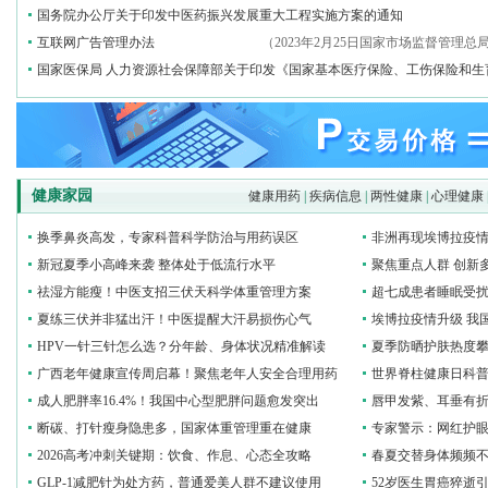
国务院办公厅关于印发中医药振兴发展重大工程实施方案的通知
互联网广告管理办法
（2023年2月25日国家市场监督管理总
国家医保局 人力资源社会保障部关于印发《国家基本医疗保险、工伤保险和生
健康家园
健康用药
|
疾病信息
|
两性健康
|
心理健康
换季鼻炎高发，专家科普科学防治与用药误区
非洲再现埃博拉疫
新冠夏季小高峰来袭 整体处于低流行水平
聚焦重点人群 创新
祛湿方能瘦！中医支招三伏天科学体重管理方案
超七成患者睡眠受扰
夏练三伏并非猛出汗！中医提醒大汗易损伤心气
埃博拉疫情升级 我
HPV一针三针怎么选？分年龄、身体状况精准解读
夏季防晒护肤热度攀
广西老年健康宣传周启幕！聚焦老年人安全合理用药
世界脊柱健康日科普
成人肥胖率16.4%！我国中心型肥胖问题愈发突出
唇甲发紫、耳垂有折
断碳、打针瘦身隐患多，国家体重管理重在健康
专家警示：网红护眼
2026高考冲刺关键期：饮食、作息、心态全攻略
春夏交替身体频频
GLP‑1减肥针为处方药，普通爱美人群不建议使用
52岁医生胃癌猝逝