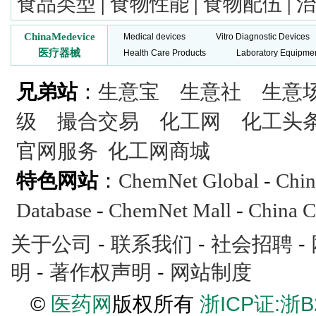
食品类型
|
食物性能
|
食物配伍
|
治
ChinaMedevice
Medical devices
Vitro Diagnostic Devices
医疗器械
Health Care Products
Laboratory Equipme
兄弟站
：
生意宝
生意社
生意
级
撮合交易
化工网
化工头
官网服务
化工网商城
特色网站
：
ChemNet Global
-
Chin
Database
-
ChemNet Mall
-
China C
关于公司
-
联系我们
-
社会招聘
-
明
-
著作权声明
-
网站制度
©
医药网
版权所有
浙ICP证:浙B2