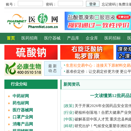
首页
医药招商
医疗器械
产品库
企业库
医药招标
生意社交易中心：连接天下原材料交易
最 新
动 态
基准价定价：让交易定价更方便 更公
行业分站
新闻资讯
一文读懂第12批药
中药材网
药包材网
[政策]
关于开展2026年全国药品安全宣
医疗器械网
[行业]
硬核科创落地！合肥大健康产业
口罩产业网
[中医]
破解基层中医人才荒 重庆忠县构
消毒产品网
[科研]
研究出炉！气候变化重塑非洲疟