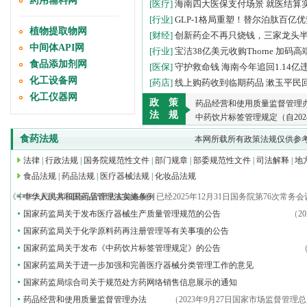
药用辅料网
[医疗]
海南四大医保支付场景 就医结算
[行业]
GLP-1格局重塑！替尔泊肽百亿
植物提取物网
[财经]
创新药企不再只烧钱，三家龙头
中间体API网
[行业]
宝洁38亿美元收购Thorne 加码
食品添加剂网
[医保]
守护救命钱 海南今年追回1.14亿
化工设备网
[药店]
线上购药收到临期药品 漱玉平民
化工仪器网
政 策
药品经营和使用质量监督管理办法
法 规
中药饮片标签管理规定（自202
食药法规
本网所载所有政策法规仅供参
法律
|
行政法规
|
国务院规范性文件
|
部门规章
|
部委规范性文件
|
司法解释
|
地
食品法规
|
药品法规
|
医疗器械法规
|
化妆品法规
根据《中华人民共和国药品管理法实施条例》已经2025年12月31日国务院第76次常务会
中华人民共和国药品管理法实施条例
国家药监局关于发布医疗器械生产质量管理规范的公告
（2
国家药监局关于化学原料药再注册管理等有关事项的公告
国家药监局关于发布《中药饮片标签管理规定》的公告
（
国家药监局关于进一步加强和完善医疗器械分类管理工作的意见
国家药监局综合司关于规范处方药网络销售信息展示的通知
药品经营和使用质量监督管理办法
（2023年9月27日国家市场监督管理总