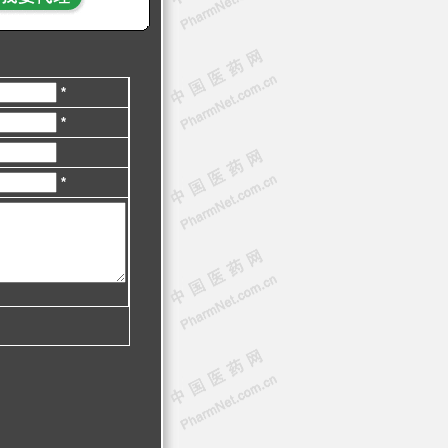
*
*
*