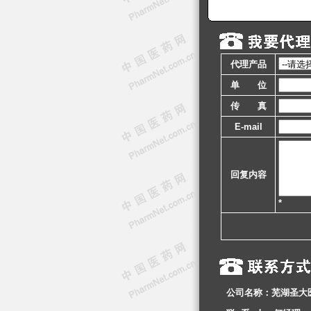
代理产品
单 位
传 真
E-mail
回复内容
*
公司名称：芜湖圣大