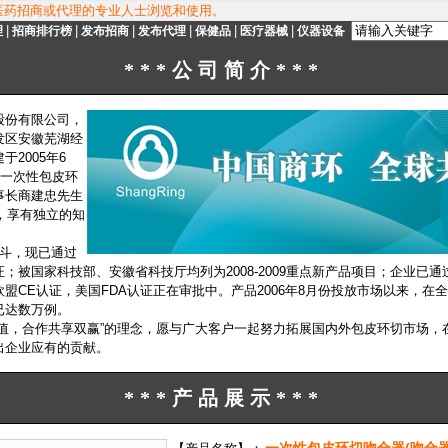
医药招商或代理的专业人士浏览和使用。
|
|
|
|
|
|
理
招商排行榜
发布招商
发布代理
保健品
医疗器械
仪器设备
***公司简介***
股份有限公司，
发区安徽芜湖经
2005年6
牌一次性包皮环
事长商建忠先生
品，享有独立的知
奋斗，现已通过
被国家科技部、安徽省科技厅均列为2008-2009重点新产品项目；企业已通过了
盟CE认证，美国FDA认证正在审批中。产品2006年8月份投放市场以来，在全
次已达数万例。
价值，合作共享双赢”的理念，愿与广大客户一起努力拓展国内外包皮环切市场，
出企业应有的贡献。
***产品展示***