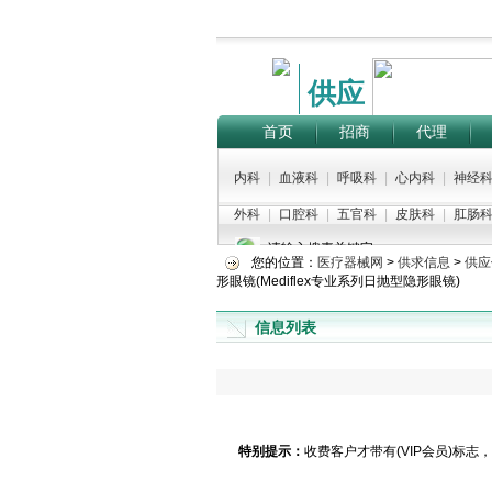
供应
首页
招商
代理
内科
|
血液科
|
呼吸科
|
心内科
|
神经
外科
|
口腔科
|
五官科
|
皮肤科
|
肛肠
请输入搜素关键字：
您的位置：
医疗器械网
>
供求信息
>
供应
形眼镜(Mediflex专业系列日抛型隐形眼镜)
信息列表
特别提示：
收费客户才带有(VIP会员)标