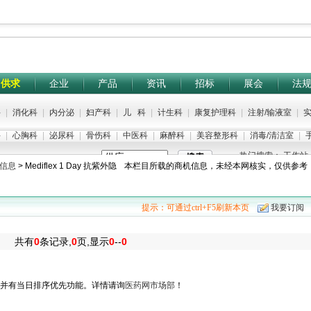
供求
企业
产品
资讯
招标
展会
法
科
|
消化科
|
内分泌
|
妇产科
|
儿 科
|
计生科
|
康复护理科
|
注射/输液室
|
实
科
|
心胸科
|
泌尿科
|
骨伤科
|
中医科
|
麻醉科
|
美容整形科
|
消毒/清洁室
|
手
热门搜索：
工作站
信息
>
Mediflex 1 Day 抗紫外隐
本栏目所载的商机信息，未经本网核实，仅供参考
提示：可通过ctrl+F5刷新本页
我要订阅
共有
0
条记录,
0
页,显示
0
--
0
志，并有当日排序优先功能。详情请询
医药网市场部
！