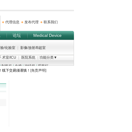
代理信息
发布代理
联系我们
规
论坛
Medical Device
验/化验室
|
影像/放射/B超室
 术室/ICU
|
医院系统
|
功能分类▼
|
制氧机
|
血糖
|
神经根
|
观察灯
！线下交易须谨慎！
[免责声明]