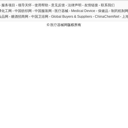
-
服务项目
-
领导关怀
-
使用帮助
-
意见反馈
-
法律声明
-
友情链接
-
联系我们
球化工网
-
中国纺织网
-
中国服装网
-
医疗器械
-
Medical Device
-
保健品
-
制药机制
妆品网
-
糖酒招商网
-
中国卫浴网
-
Global Buyers & Suppliers
-
ChinaChemNet
-
上
©
医疗器械网
版权所有