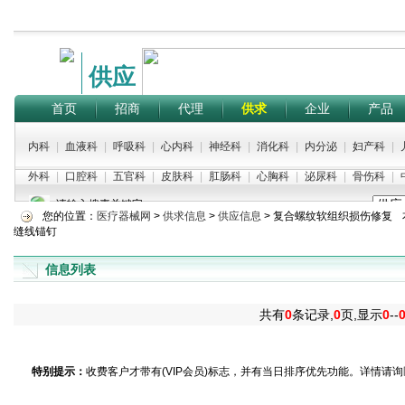
供应
首页
招商
代理
供求
企业
产品
内科
|
血液科
|
呼吸科
|
心内科
|
神经科
|
消化科
|
内分泌
|
妇产科
|
外科
|
口腔科
|
五官科
|
皮肤科
|
肛肠科
|
心胸科
|
泌尿科
|
骨伤科
|
请输入搜素关键字：
您的位置：
医疗器械网
>
供求信息
>
供应信息
>
复合螺纹软组织损伤修复
缝线锚钉
信息列表
共有
0
条记录,
0
页,显示
0
--
特别提示：
收费客户才带有(VIP会员)标志，并有当日排序优先功能。详情请询