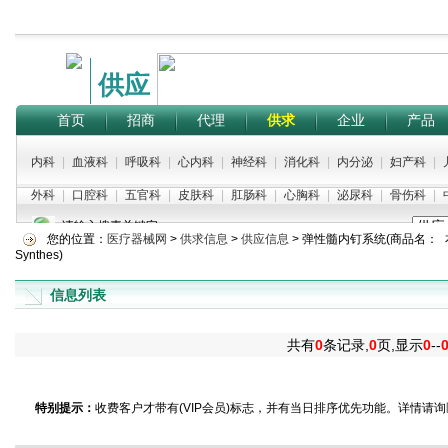
供应
首页
招商
代理
供求
企业
产品
内科
|
血液科
|
呼吸科
|
心内科
|
神经科
|
消化科
|
内分泌
|
妇产科
|
外科
|
口腔科
|
五官科
|
皮肤科
|
肛肠科
|
心胸科
|
泌尿科
|
骨伤科
|
请输入搜素关键字：
您的位置：
医疗器械网
>
供求信息
>
供应信息
>
弹性髓内钉系统(商品名：
Synthes)
信息列表
共有
0
条记录,
0
页,显示
0
--
特别提示：
收费客户才带有(VIP会员)标志，并有当日排序优先功能。详情请询