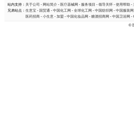
站内支持：
关于公司
-
网站简介
-
医疗器械网
-
服务项目
-
领导关怀
-
使用帮助
-
兄弟站点：
生意宝
-
国贸通
-
中国化工网
-
全球化工网
-
中国纺织网
-
中国服装网
医药招商
-
小生意
-
加盟
-
中国化妆品网
-
糖酒招商网
-
中国卫浴网
-
©