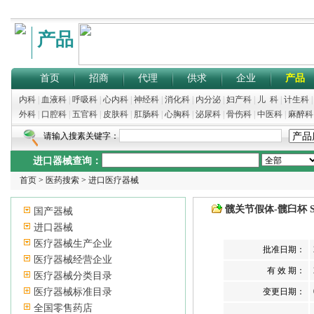
产品
首页
招商
代理
供求
企业
产品
内科
|
血液科
|
呼吸科
|
心内科
|
神经科
|
消化科
|
内分泌
|
妇产科
|
儿 科
|
计生科
外科
|
口腔科
|
五官科
|
皮肤科
|
肛肠科
|
心胸科
|
泌尿科
|
骨伤科
|
中医科
|
麻醉科
请输入搜素关键字：
进口器械查询：
首页
>
医药搜索
>
进口医疗器械
髋关节假体-髋臼杯 Secur
国产器械
进口器械
医疗器械生产企业
批准日期：
医疗器械经营企业
有 效 期：
医疗器械分类目录
医疗器械标准目录
变更日期：
全国零售药店