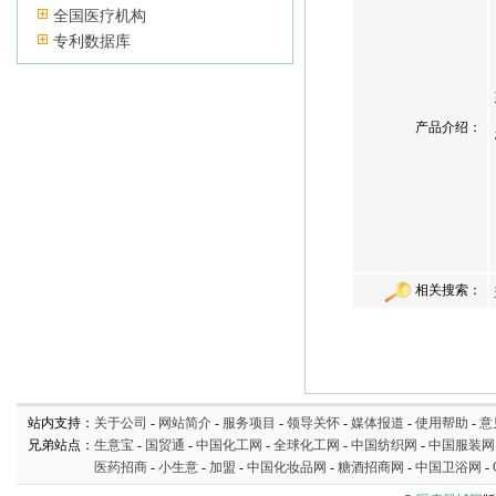
全国医疗机构
专利数据库
产品介绍：
相关搜索：
站内支持：
关于公司
-
网站简介
-
服务项目
-
领导关怀
-
媒体报道
-
使用帮助
-
意
兄弟站点：
生意宝
-
国贸通
-
中国化工网
-
全球化工网
-
中国纺织网
-
中国服装网
医药招商
-
小生意
-
加盟
-
中国化妆品网
-
糖酒招商网
-
中国卫浴网
-