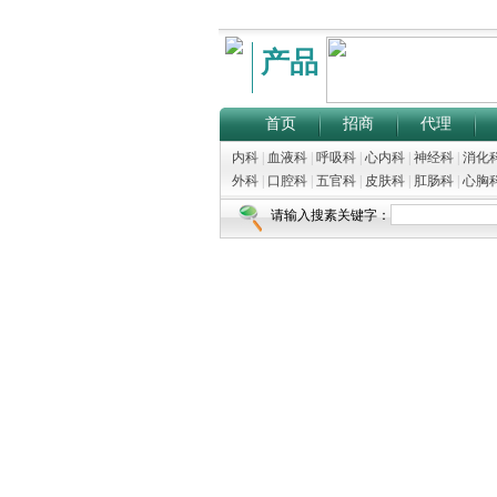
产品
首页
招商
代理
内科
|
血液科
|
呼吸科
|
心内科
|
神经科
|
消化
外科
|
口腔科
|
五官科
|
皮肤科
|
肛肠科
|
心胸
请输入搜素关键字：