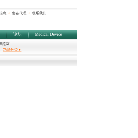
信息
发布代理
联系我们
规
论坛
Medical Device
/B超室
功能分类▼
|