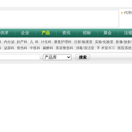
代理
供求
企业
产品
资讯
招标
展会
法
科
|
内分泌
|
妇产科
|
儿 科
|
计生科
|
康复护理科
|
注射/输液室
|
实验/化验室
|
影像/放射
科
|
泌尿科
|
骨伤科
|
中医科
|
麻醉科
|
美容整形科
|
消毒/清洁室
|
手 术室/ICU
|
医院系统