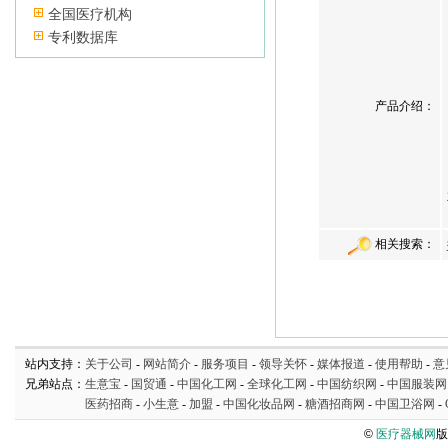
全国医疗机构
专利数据库
产品介绍：
相关搜索：
站内支持：
关于公司
-
网站简介
-
服务项目
-
领导关怀
-
媒体报道
-
使用帮助
-
意
兄弟站点：
生意宝
-
国贸通
-
中国化工网
-
全球化工网
-
中国纺织网
-
中国服装网
医药招商
-
小生意
-
加盟
-
中国化妆品网
-
糖酒招商网
-
中国卫浴网
-
©
医疗器械网