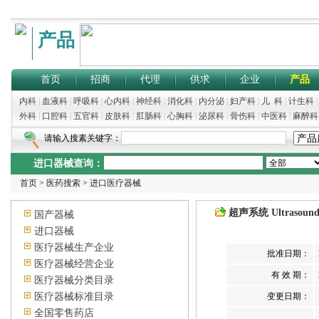
产品
首页
招商
代理
供求
企业
产品
内科
|
血液科
|
呼吸科
|
心内科
|
神经科
|
消化科
|
内分泌
|
妇产科
|
儿 科
|
计生科
外科
|
口腔科
|
五官科
|
皮肤科
|
肛肠科
|
心胸科
|
泌尿科
|
骨伤科
|
中医科
|
麻醉科
请输入搜素关键字：
进口器械查询：
首页
>
医药搜索
>
进口医疗器械
超声系统 Ultrasound 
国产器械
进口器械
医疗器械生产企业
批准日期：
医疗器械经营企业
有 效 期：
医疗器械分类目录
医疗器械标准目录
变更日期：
全国零售药店