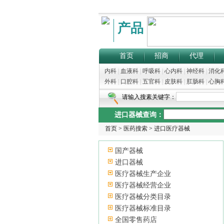
产品
首页
招商
代理
内科
|
血液科
|
呼吸科
|
心内科
|
神经科
|
消化
外科
|
口腔科
|
五官科
|
皮肤科
|
肛肠科
|
心胸
请输入搜素关键字：
进口器械查询：
首页
>
医药搜索
>
进口医疗器械
国产器械
进口器械
医疗器械生产企业
医疗器械经营企业
医疗器械分类目录
医疗器械标准目录
全国零售药店