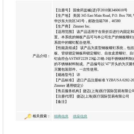
【注册号】 国食药监械(进)字2010第3460610号
【生产地】 美国 345 East Main Road, P.O. Box 70
华沙东大街区345号，邮政信箱708，46580
【生产商】 Zimmer Inc.
【适用范围】 该产品适用于在骨折后进行内固定
置。本系统的钢板产品可与本公司生产的钢板螺钉(ZPS)系
系统中的螺钉配合使用。
【性能及组成】 该产品为直型钢板螺钉系统，包
板、管状锁定钢板和锁定螺钉、自攻皮质螺钉、自攻
产品介绍：
钉由符合ASTMF2229 23锰-21铬-1钼不锈钢材料制
的不锈钢材料制成。产品编号以“47”开头的为灭菌
灭菌包装部件。一次性使用。
【规格型号】 详
【产品标准】 进口产品注册标准 YZB/USA 0282
Zimmer 通用锁定)》
【售后服务机构】捷迈(上海)医疗国际贸易有限公
【注册代理】 捷迈(上海)医疗国际贸易有限公司
【备注】
相关搜索：
招商信息
供应信息