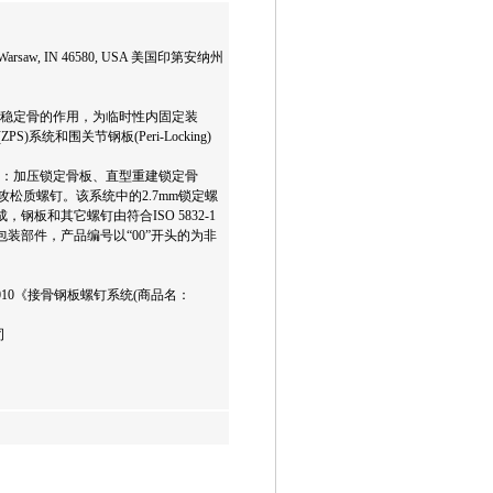
8, Warsaw, IN 46580, USA 美国印第安纳州
和稳定骨的作用，为临时性内固定装
统和围关节钢板(Peri-Locking)
括：加压锁定骨板、直型重建锁定骨
松质螺钉。该系统中的2.7mm锁定螺
成，钢板和其它螺钉由符合ISO 5832-1
包装部件，产品编号以“00”开头的为非
-2010《接骨钢板螺钉系统(商品名：
司