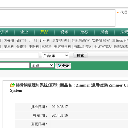
代理
供求
企业
产品
资讯
招标
展会
法
科
|
内分泌
|
妇产科
|
儿 科
|
计生科
|
康复护理科
|
注射/输液室
|
实验/化验室
|
影像/放射
科
|
泌尿科
|
骨伤科
|
中医科
|
麻醉科
|
美容整形科
|
消毒/清洁室
|
手 术室/ICU
|
医院系统
接骨钢板螺钉系统(直型)(商品名：Zimmer 通用锁定(Zimmer Universal 
System
批准日期：
2010-03-17
有 效 期：
2014-03-16
变更日期：