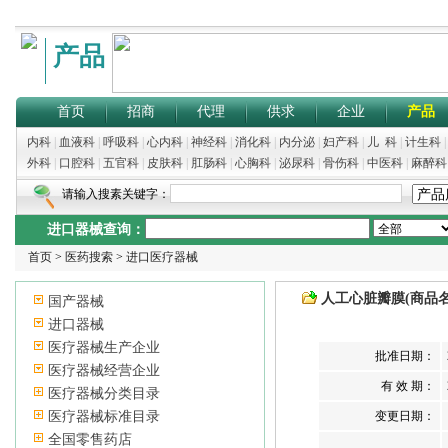
产品
首页
招商
代理
供求
企业
产品
内科
|
血液科
|
呼吸科
|
心内科
|
神经科
|
消化科
|
内分泌
|
妇产科
|
儿 科
|
计生科
外科
|
口腔科
|
五官科
|
皮肤科
|
肛肠科
|
心胸科
|
泌尿科
|
骨伤科
|
中医科
|
麻醉科
请输入搜素关键字：
进口器械查询：
首页
>
医药搜索
>
进口医疗器械
人工心脏瓣膜(商品名：Hancoc
国产器械
进口器械
医疗器械生产企业
批准日期：
医疗器械经营企业
有 效 期：
医疗器械分类目录
医疗器械标准目录
变更日期：
全国零售药店