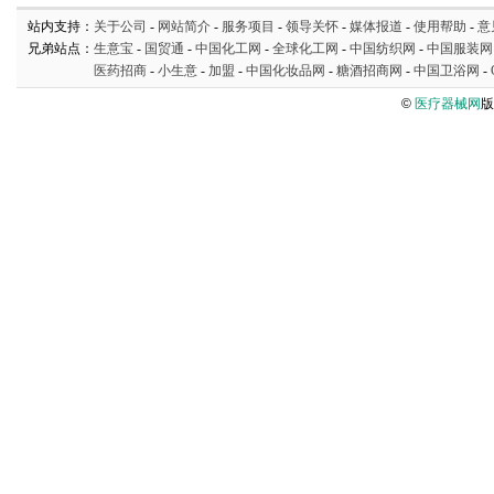
站内支持：
关于公司
-
网站简介
-
服务项目
-
领导关怀
-
媒体报道
-
使用帮助
-
意
兄弟站点：
生意宝
-
国贸通
-
中国化工网
-
全球化工网
-
中国纺织网
-
中国服装网
医药招商
-
小生意
-
加盟
-
中国化妆品网
-
糖酒招商网
-
中国卫浴网
-
©
医疗器械网