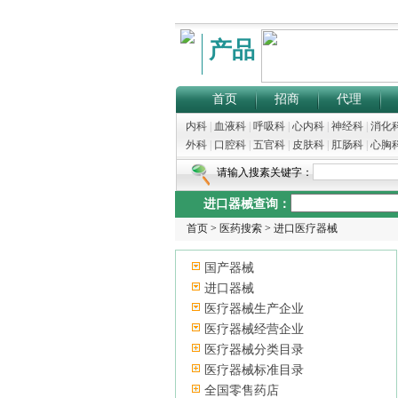
产品
首页
招商
代理
内科
|
血液科
|
呼吸科
|
心内科
|
神经科
|
消化
外科
|
口腔科
|
五官科
|
皮肤科
|
肛肠科
|
心胸
请输入搜素关键字：
进口器械查询：
首页
>
医药搜索
>
进口医疗器械
国产器械
进口器械
医疗器械生产企业
医疗器械经营企业
医疗器械分类目录
医疗器械标准目录
全国零售药店