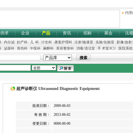
代理
供求
企业
产品
资讯
招标
展会
法
科
|
内分泌
|
妇产科
|
儿 科
|
计生科
|
康复护理科
|
注射/输液室
|
实验/化验室
|
影像/放射
科
|
泌尿科
|
骨伤科
|
中医科
|
麻醉科
|
美容整形科
|
消毒/清洁室
|
手 术室/ICU
|
医院系统
超声诊断仪 Ultrasound Diagnostic Equipment
批准日期：
2009-06-03
有 效 期：
2013-06-02
变更日期：
0000-00-00