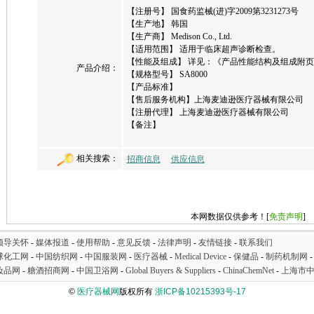
【注册号】 国食药监械(进)字2009第3231273号
【生产地】 韩国
【生产商】 Medison Co., Ltd.
【适用范围】 适用于临床超声诊断检查。
【性能及组成】 详见：《产品性能结构及组成附页
产品介绍：
【规格型号】 SA8000
【产品标准】
【售后服务机构】上海麦迪逊医疗器械有限公司
【注册代理】 上海麦迪逊医疗器械有限公司
【备注】
相关搜索：
招商信息
供应信息
本网数据仅供参考！[
免责声明
]
领导关怀
-
媒体报道
-
使用帮助
-
意见反馈
-
法律声明
-
友情链接
-
联系我们
球化工网
-
中国纺织网
-
中国服装网
-
医疗器械
-
Medical Device
-
保健品
-
制药机制网
妆品网
-
糖酒招商网
-
中国卫浴网
-
Global Buyers & Suppliers
-
ChinaChemNet
-
上海市
©
医疗器械网
版权所有
浙ICP备10215393号-17