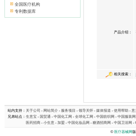
全国医疗机构
专利数据库
产品介绍：
相关搜索：
站内支持：
关于公司
-
网站简介
-
服务项目
-
领导关怀
-
媒体报道
-
使用帮助
-
意
兄弟站点：
生意宝
-
国贸通
-
中国化工网
-
全球化工网
-
中国纺织网
-
中国服装网
医药招商
-
小生意
-
加盟
-
中国化妆品网
-
糖酒招商网
-
中国卫浴网
-
©
医疗器械网