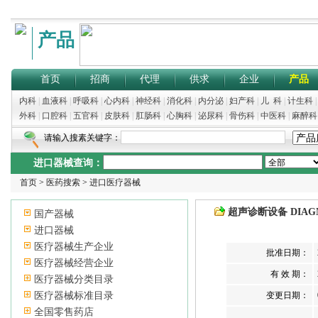
产品
首页
招商
代理
供求
企业
产品
内科
|
血液科
|
呼吸科
|
心内科
|
神经科
|
消化科
|
内分泌
|
妇产科
|
儿 科
|
计生科
外科
|
口腔科
|
五官科
|
皮肤科
|
肛肠科
|
心胸科
|
泌尿科
|
骨伤科
|
中医科
|
麻醉科
请输入搜素关键字：
进口器械查询：
首页
>
医药搜索
>
进口医疗器械
超声诊断设备 DIAGNO
国产器械
进口器械
医疗器械生产企业
批准日期：
医疗器械经营企业
有 效 期：
医疗器械分类目录
医疗器械标准目录
变更日期：
全国零售药店