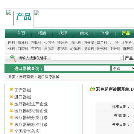
产品
首页
招商
代理
供求
企业
产品
内科
|
血液科
|
呼吸科
|
心内科
|
神经科
|
消化科
|
内分泌
|
妇产科
|
儿 科
|
计生科
外科
|
口腔科
|
五官科
|
皮肤科
|
肛肠科
|
心胸科
|
泌尿科
|
骨伤科
|
中医科
|
麻醉科
请输入搜素关键字：
进口器械查询：
首页
>
医药搜索
>
进口医疗器械
彩色超声诊断系统 Diagnost
国产器械
进口器械
医疗器械生产企业
批准日期：
医疗器械经营企业
有 效 期：
医疗器械分类目录
医疗器械标准目录
变更日期：
全国零售药店