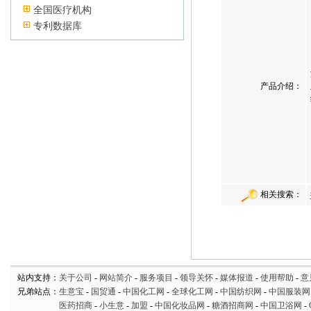
全国医疗机构
专利数据库
产品介绍：
相关搜索：
站内支持：
关于公司
-
网站简介
-
服务项目
-
领导关怀
-
媒体报道
-
使用帮助
-
意
兄弟站点：
生意宝
-
国贸通
-
中国化工网
-
全球化工网
-
中国纺织网
-
中国服装网
医药招商
-
小生意
-
加盟
-
中国化妆品网
-
糖酒招商网
-
中国卫浴网
-