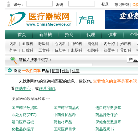
产品
首页
新器械
招商
代理
供求
企
内科
|
血液科
|
呼吸科
|
心内科
|
神经科
|
消化科
|
内分泌
|
妇产科
|
外科
|
口腔科
|
五官科
|
皮肤科
|
肛肠科
|
心胸科
|
泌尿科
|
骨伤科
|
请输入搜素关键字：
浏览
一次性口罩
产品
|
招商
|
代理
|
供应
未找到和您的查询相匹配的信息，建议您:
查看输入的文字是否有误
看
帮助中心
，或
联系我们
。
更多医药数据库检索>>
·
国产药品数据库
·
国产药品商品名
·
进口药品数据库
·
·
非处方药(OTC)
·
中药保护品种
·
药品行政保护
·
·
进口医疗器械
·
药包材产品
·
保健食品数据库
·
·
化妆品数据库
·
国家医保目录
·
药品说明书