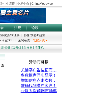
展会
法规
论坛
验/化验/病理科
|
影像/放射/B超室
 术室/ICU
|
医院系统
|
功能分类▼
|
肋骨板
|
观察灯
|
采样器
|
洁牙机
；查