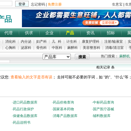
产品
代理
供求
企业
产品
资讯
招标
科
|
消化科
|
内分泌
|
妇产科
|
儿 科
|
计生科
|
康复护理科
|
注射/输液室
|
实
科
|
心胸科
|
泌尿科
|
骨伤科
|
中医科
|
麻醉科
|
美容整形科
|
消毒/清洁室
|
手
热门搜索：
麻醉机
相关记录
条
议您:
查看输入的文字是否有误
； 去掉可能不必要的字词，如 "的"、"什么"等
·
进口药品数据库
·
药品价格查询
·
中标药品查询
·
药品行政保护
·
国家基本药物
·
国产医疗器械
·
保健食品数据库
·
消毒产品数据库
·
辅料数据库
·
药品说明书