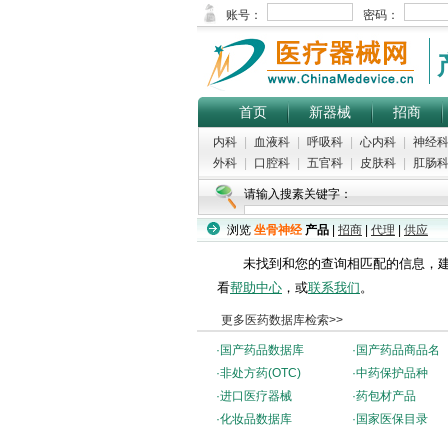
首页
新器械
招商
内科
|
血液科
|
呼吸科
|
心内科
|
神经
外科
|
口腔科
|
五官科
|
皮肤科
|
肛肠
请输入搜素关键字：
浏览
坐骨神经
产品
|
招商
|
代理
|
供应
未找到和您的查询相匹配的信息，建
看
帮助中心
，或
联系我们
。
更多医药数据库检索>>
·
国产药品数据库
·
国产药品商品名
·
非处方药(OTC)
·
中药保护品种
·
进口医疗器械
·
药包材产品
·
化妆品数据库
·
国家医保目录