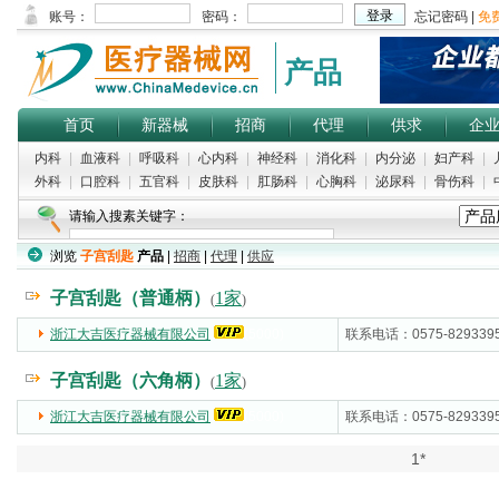
产品
首页
新器械
招商
代理
供求
企
内科
|
血液科
|
呼吸科
|
心内科
|
神经科
|
消化科
|
内分泌
|
妇产科
|
外科
|
口腔科
|
五官科
|
皮肤科
|
肛肠科
|
心胸科
|
泌尿科
|
骨伤科
|
请输入搜素关键字：
浏览
子宫刮匙
产品
|
招商
|
代理
|
供应
子宫刮匙（普通柄）
1家
(
)
浙江大吉医疗器械有限公司
(5000)
联系电话：0575-829339
子宫刮匙（六角柄）
1家
(
)
浙江大吉医疗器械有限公司
(5000)
联系电话：0575-829339
1*