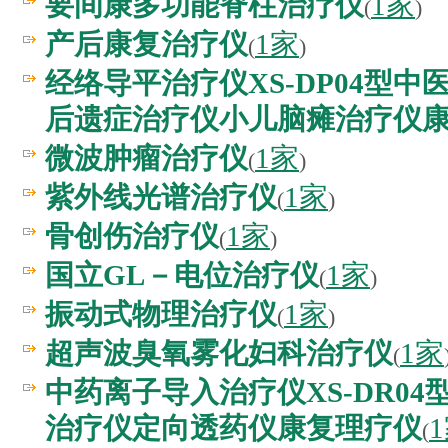
要间康多功能脊柱治疗仪
1家
(
)
产后康复治疗仪
1家
(
)
经络导平治疗仪XS-DP04型
后遗症治疗仪小儿脑瘫治疗仪
微波肿瘤治疗仪
1家
(
)
紫外线光谱治疗仪
1家
(
)
骨创伤治疗仪
1家
(
)
国立GL－电位治疗仪
1家
(
)
振动式物理治疗仪
1家
(
)
超声波臭氧雾化妇科治疗仪
1家
(
中药离子导入治疗仪XS-DR0
治疗仪定向透药仪康复理疗仪
(