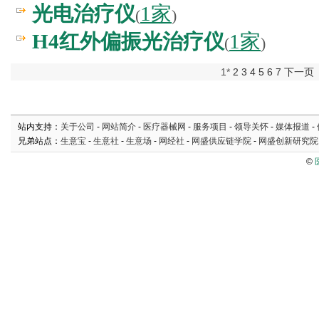
光电治疗仪
1家
(
)
H4红外偏振光治疗仪
1家
(
)
1*
2
3
4
5
6
7
下一页
站内支持：
关于公司
-
网站简介
-
医疗器械网
-
服务项目
-
领导关怀
-
媒体报道
-
兄弟站点：
生意宝
-
生意社
-
生意场
-
网经社
-
网盛供应链学院
-
网盛创新研究院
©