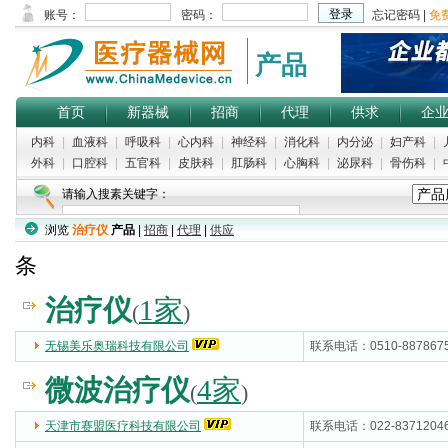
产品
首页
新器械
招商
代理
供求
企
内科
|
血液科
|
呼吸科
|
心内科
|
神经科
|
消化科
|
内分泌
|
妇产科
|
外科
|
口腔科
|
五官科
|
皮肤科
|
肛肠科
|
心胸科
|
泌尿科
|
骨伤科
|
请输入搜素关键字：
浏览
治疗仪
产品
|
招商
|
代理
|
供应
条
治疗仪
1家
(
)
无锡美乐奥瑞科技有限公司
(5000)
联系电话：0510-887867
微波治疗仪
4家
(
)
天津市赛盟医疗科技有限公司
(5000)
联系电话：022-8371204