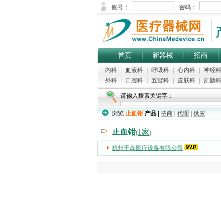
首页
新器械
招商
内科
|
血液科
|
呼吸科
|
心内科
|
神经
外科
|
口腔科
|
五官科
|
皮肤科
|
肛肠
请输入搜素关键字：
浏览
止血钳
产品
|
招商
|
代理
|
供应
止血钳
1家
(
)
杭州千岛医疗设备有限公司
(5000)