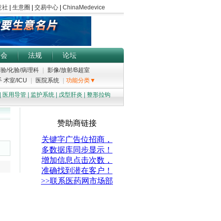
展会
法规
论坛
验/化验/病理科
|
影像/放射/B超室
 术室/ICU
|
医院系统
|
功能分类▼
|
医用导管
|
监护系统
|
戊型肝炎
|
整形拉钩