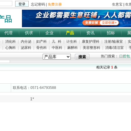
产品
代理
供求
企业
产品
资讯
招标
科
|
消化科
|
内分泌
|
妇产科
|
儿 科
|
计生科
|
康复护理科
|
注射/输液室
|
实
科
|
心胸科
|
泌尿科
|
骨伤科
|
中医科
|
麻醉科
|
美容整形科
|
消毒/清洁室
|
手
热门搜索：
口腔包
相关记录
1
条
联系电话：0571-64793588
1*