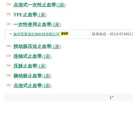
点连式一次性止血带
2家
(
)
TPE止血带
1家
(
)
一次性使用止血带
1家
(
)
扬州芙莱瑞生物科技有限公司
(5000)
联系电话：0514-874851
扰动脉压迫止血带
1家
(
)
连抽式止血带
1家
(
)
压脉止血带
1家
(
)
桡动脉止血带
1家
(
)
点连式止血带
1家
(
)
1*