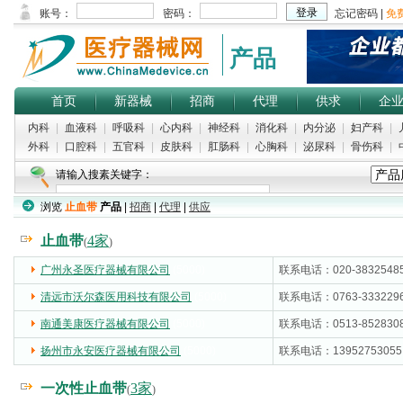
产品
首页
新器械
招商
代理
供求
企
内科
|
血液科
|
呼吸科
|
心内科
|
神经科
|
消化科
|
内分泌
|
妇产科
|
外科
|
口腔科
|
五官科
|
皮肤科
|
肛肠科
|
心胸科
|
泌尿科
|
骨伤科
|
请输入搜素关键字：
浏览
止血带
产品
|
招商
|
代理
|
供应
止血带
4家
(
)
广州永圣医疗器械有限公司
(5000)
联系电话：020-3832548
清远市沃尔森医用科技有限公司
(5000)
联系电话：0763-333229
南通美康医疗器械有限公司
(5000)
联系电话：0513-852830
扬州市永安医疗器械有限公司
(5000)
联系电话：13952753055
一次性止血带
3家
(
)