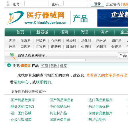
产品
首页
新器械
招商
代理
供求
企
内科
|
血液科
|
呼吸科
|
心内科
|
神经科
|
消化科
|
内分泌
|
妇产科
|
外科
|
口腔科
|
五官科
|
皮肤科
|
肛肠科
|
心胸科
|
泌尿科
|
骨伤科
|
请输入搜素关键字：
浏览
镇痛泵
产品
|
招商
|
代理
|
供应
未找到和您的查询相匹配的信息，建议您:
查看输入的文字是否有误
看
帮助中心
，或
联系我们
。
更多医药数据库检索>>
·
国产药品数据库
·
国产药品商品名
·
进口药品数据库
·
·
非处方药(OTC)
·
中药保护品种
·
药品行政保护
·
·
进口医疗器械
·
药包材产品
·
保健食品数据库
·
·
化妆品数据库
·
国家医保目录
·
药品说明书