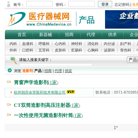
产品
首页
新器械
招商
代理
供求
企
内科
|
血液科
|
呼吸科
|
心内科
|
神经科
|
消化科
|
内分泌
|
妇产科
|
外科
|
口腔科
|
五官科
|
皮肤科
|
肛肠科
|
心胸科
|
泌尿科
|
骨伤科
|
请输入搜素关键字：
浏览
造影剂
产品
|
招商
|
代理
|
供应
胃窗声学造影剂
1家
(
)
杭州胡庆余堂医药技术有限公司
(5000)
联系电话：0571-870395
CT双筒造影剂高压注射器
1家
(
)
一次性使用无菌造影剂针筒
1家
(
)
1*