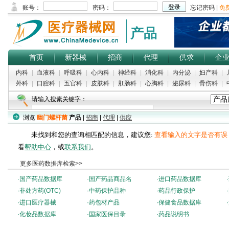
产品
首页
新器械
招商
代理
供求
企
内科
|
血液科
|
呼吸科
|
心内科
|
神经科
|
消化科
|
内分泌
|
妇产科
|
外科
|
口腔科
|
五官科
|
皮肤科
|
肛肠科
|
心胸科
|
泌尿科
|
骨伤科
|
请输入搜素关键字：
浏览
幽门螺杆菌
产品
|
招商
|
代理
|
供应
未找到和您的查询相匹配的信息，建议您:
查看输入的文字是否有误
看
帮助中心
，或
联系我们
。
更多医药数据库检索>>
·
国产药品数据库
·
国产药品商品名
·
进口药品数据库
·
·
非处方药(OTC)
·
中药保护品种
·
药品行政保护
·
·
进口医疗器械
·
药包材产品
·
保健食品数据库
·
·
化妆品数据库
·
国家医保目录
·
药品说明书