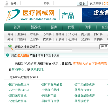
产品
首页
新器械
招商
代理
供求
企
内科
|
血液科
|
呼吸科
|
心内科
|
神经科
|
消化科
|
内分泌
|
妇产科
|
外科
|
口腔科
|
五官科
|
皮肤科
|
肛肠科
|
心胸科
|
泌尿科
|
骨伤科
|
请输入搜素关键字：
浏览
婴儿脐贴
产品
|
招商
|
代理
|
供应
热门搜索：
刮痧板
|
神经束
|
麻醉穿刺包
|
骨伤愈合仪
|
检测试剂盒
未找到和您的查询相匹配的信息，建议您:
查看输入的文字是否有误
看
帮助中心
，或
联系我们
。
更多医药数据库检索>>
·
国产药品数据库
·
国产药品商品名
·
进口药品数据库
·
·
非处方药(OTC)
·
中药保护品种
·
药品行政保护
·
·
进口医疗器械
·
药包材产品
·
保健食品数据库
·
·
化妆品数据库
·
国家医保目录
·
药品说明书