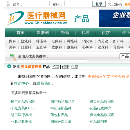
产品
首页
新器械
招商
代理
供求
企
内科
|
血液科
|
呼吸科
|
心内科
|
神经科
|
消化科
|
内分泌
|
妇产科
|
外科
|
口腔科
|
五官科
|
皮肤科
|
肛肠科
|
心胸科
|
泌尿科
|
骨伤科
|
请输入搜素关键字：
浏览
婴儿保育设备
产品
|
招商
|
代理
|
供应
未找到和您的查询相匹配的信息，建议您:
查看输入的文字是否有误
看
帮助中心
，或
联系我们
。
更多医药数据库检索>>
·
国产药品数据库
·
国产药品商品名
·
进口药品数据库
·
·
非处方药(OTC)
·
中药保护品种
·
药品行政保护
·
·
进口医疗器械
·
药包材产品
·
保健食品数据库
·
·
化妆品数据库
·
国家医保目录
·
药品说明书