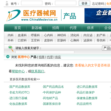
产品
首页
新器械
招商
代理
供求
企
内科
|
血液科
|
呼吸科
|
心内科
|
神经科
|
消化科
|
内分泌
|
妇产科
|
外科
|
口腔科
|
五官科
|
皮肤科
|
肛肠科
|
心胸科
|
泌尿科
|
骨伤科
|
请输入搜素关键字：
浏览
医用中心
产品
|
招商
|
代理
|
供应
未找到和您的查询相匹配的信息，建议您:
查看输入的文字是否有误
看
帮助中心
，或
联系我们
。
更多医药数据库检索>>
·
国产药品数据库
·
国产药品商品名
·
进口药品数据库
·
·
非处方药(OTC)
·
中药保护品种
·
药品行政保护
·
·
进口医疗器械
·
药包材产品
·
保健食品数据库
·
·
化妆品数据库
·
国家医保目录
·
药品说明书