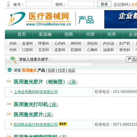
产品
首页
新器械
招商
代理
供求
企
内科
|
血液科
|
呼吸科
|
心内科
|
神经科
|
消化科
|
内分泌
|
妇产科
|
外科
|
口腔科
|
五官科
|
皮肤科
|
肛肠科
|
心胸科
|
泌尿科
|
骨伤科
|
请输入搜素关键字：
浏览
医用激光
产品
|
招商
|
代理
|
供应
热门搜索：
义齿
|
麻醉穿刺包
|
麻醉咽喉镜
|
神经剥离子
|
牙科树脂
医用激光胶片（检验型）
1家
(
)
上海谷奇数码科技有限公司
(5000)
联系电话：021-5910665
医用激光打印机
1家
(
)
医用激光胶片
1家
(
)
杭州联众医疗科技有限公司
(5000)
联系电话：0571-888222