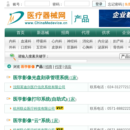
产品
首页
新器械
招商
代理
供求
企
内科
|
血液科
|
呼吸科
|
心内科
|
神经科
|
消化科
|
内分泌
|
妇产科
|
外科
|
口腔科
|
五官科
|
皮肤科
|
肛肠科
|
心胸科
|
泌尿科
|
骨伤科
|
请输入搜素关键字：
浏览
医学影像
产品
|
招商
|
代理
|
供应
热门搜索：
图像处理软件
|
矫形器
|
脑神经
|
新生儿监护仪
|
组织钳
医学影像光盘刻录管理系统
1家
(
)
沈阳英迪尔医疗信息系统有限公司
(5000)
联系电话：024-3127721
医学影像打印系统(自助式)
1家
(
)
杭州联众医疗科技有限公司
(5000)
联系电话：0571-888222
医学影像“云”系统
1家
(
)