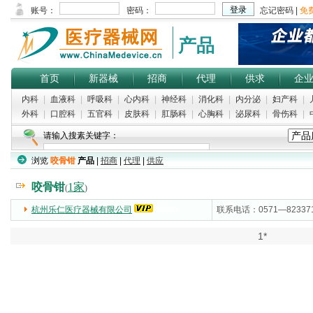
产品
首页
新器械
招商
代理
供求
企
内科
|
血液科
|
呼吸科
|
心内科
|
神经科
|
消化科
|
内分泌
|
妇产科
|
外科
|
口腔科
|
五官科
|
皮肤科
|
肛肠科
|
心胸科
|
泌尿科
|
骨伤科
|
请输入搜素关键字：
浏览
咬骨钳
产品
|
招商
|
代理
|
供应
咬骨钳
1家
(
)
杭州乐仁医疗器械有限公司
(5000)
联系电话：0571—82337
1*