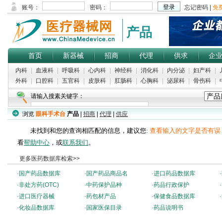
产品
首页
新器械
招商
代理
供求
企
内科
|
血液科
|
呼吸科
|
心内科
|
神经科
|
消化科
|
内分泌
|
妇产科
|
外科
|
口腔科
|
五官科
|
皮肤科
|
肛肠科
|
心胸科
|
泌尿科
|
骨伤科
|
请输入搜素关键字：
浏览
眼科手术台
产品
|
招商
|
代理
|
供应
未找到和您的查询相匹配的信息，建议您:
查看输入的文字是否有误
看
帮助中心
，或
联系我们
。
更多医药数据库检索>>
·
国产药品数据库
·
国产药品商品名
·
进口药品数据库
·
·
非处方药(OTC)
·
中药保护品种
·
药品行政保护
·
·
进口医疗器械
·
药包材产品
·
保健食品数据库
·
·
化妆品数据库
·
国家医保目录
·
药品说明书