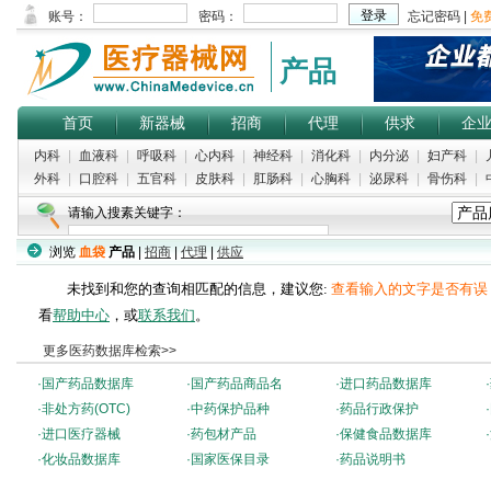
产品
首页
新器械
招商
代理
供求
企
内科
|
血液科
|
呼吸科
|
心内科
|
神经科
|
消化科
|
内分泌
|
妇产科
|
外科
|
口腔科
|
五官科
|
皮肤科
|
肛肠科
|
心胸科
|
泌尿科
|
骨伤科
|
请输入搜素关键字：
浏览
血袋
产品
|
招商
|
代理
|
供应
未找到和您的查询相匹配的信息，建议您:
查看输入的文字是否有误
看
帮助中心
，或
联系我们
。
更多医药数据库检索>>
·
国产药品数据库
·
国产药品商品名
·
进口药品数据库
·
·
非处方药(OTC)
·
中药保护品种
·
药品行政保护
·
·
进口医疗器械
·
药包材产品
·
保健食品数据库
·
·
化妆品数据库
·
国家医保目录
·
药品说明书