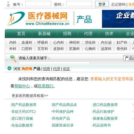
产品
首页
新器械
招商
代理
供求
企
内科
|
血液科
|
呼吸科
|
心内科
|
神经科
|
消化科
|
内分泌
|
妇产科
|
外科
|
口腔科
|
五官科
|
皮肤科
|
肛肠科
|
心胸科
|
泌尿科
|
骨伤科
|
请输入搜素关键字：
浏览
胸腔镜
产品
|
招商
|
代理
|
供应
未找到和您的查询相匹配的信息，建议您:
查看输入的文字是否有误
看
帮助中心
，或
联系我们
。
更多医药数据库检索>>
·
国产药品数据库
·
国产药品商品名
·
进口药品数据库
·
·
非处方药(OTC)
·
中药保护品种
·
药品行政保护
·
·
进口医疗器械
·
药包材产品
·
保健食品数据库
·
·
化妆品数据库
·
国家医保目录
·
药品说明书