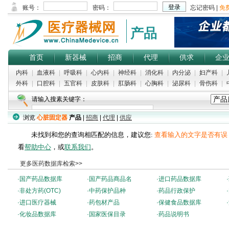
产品
首页
新器械
招商
代理
供求
企
内科
|
血液科
|
呼吸科
|
心内科
|
神经科
|
消化科
|
内分泌
|
妇产科
|
外科
|
口腔科
|
五官科
|
皮肤科
|
肛肠科
|
心胸科
|
泌尿科
|
骨伤科
|
请输入搜素关键字：
浏览
心脏固定器
产品
|
招商
|
代理
|
供应
未找到和您的查询相匹配的信息，建议您:
查看输入的文字是否有误
看
帮助中心
，或
联系我们
。
更多医药数据库检索>>
·
国产药品数据库
·
国产药品商品名
·
进口药品数据库
·
·
非处方药(OTC)
·
中药保护品种
·
药品行政保护
·
·
进口医疗器械
·
药包材产品
·
保健食品数据库
·
·
化妆品数据库
·
国家医保目录
·
药品说明书