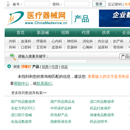
产品
首页
新器械
招商
代理
供求
企
内科
|
血液科
|
呼吸科
|
心内科
|
神经科
|
消化科
|
内分泌
|
妇产科
|
外科
|
口腔科
|
五官科
|
皮肤科
|
肛肠科
|
心胸科
|
泌尿科
|
骨伤科
|
请输入搜素关键字：
浏览
消毒灯
产品
|
招商
|
代理
|
供应
未找到和您的查询相匹配的信息，建议您:
查看输入的文字是否有误
看
帮助中心
，或
联系我们
。
更多医药数据库检索>>
·
国产药品数据库
·
国产药品商品名
·
进口药品数据库
·
·
非处方药(OTC)
·
中药保护品种
·
药品行政保护
·
·
进口医疗器械
·
药包材产品
·
保健食品数据库
·
·
化妆品数据库
·
国家医保目录
·
药品说明书