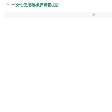
一次性使用硅橡胶胃管
1家
(
)
1*