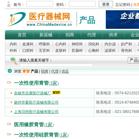
产品
首页
新器械
招商
代理
供求
企
内科
|
血液科
|
呼吸科
|
心内科
|
神经科
|
消化科
|
内分泌
|
妇产科
|
外科
|
口腔科
|
五官科
|
皮肤科
|
肛肠科
|
心胸科
|
泌尿科
|
骨伤科
|
请输入搜素关键字：
浏览
胃管
产品
|
招商
|
代理
|
供应
一次性使用胃管
3家
(
)
余姚市吉康医疗器械厂
(5000)
联系电话：0574-621202
扬州华夏医疗器械有限公司
(5000)
联系电话：0514-874840
上海贝特医疗器械有限公司
(5000)
联系电话：021-3801766
医用橡胶胃管
1家
(
)
一次性使用硅胶胃管
1家
(
)