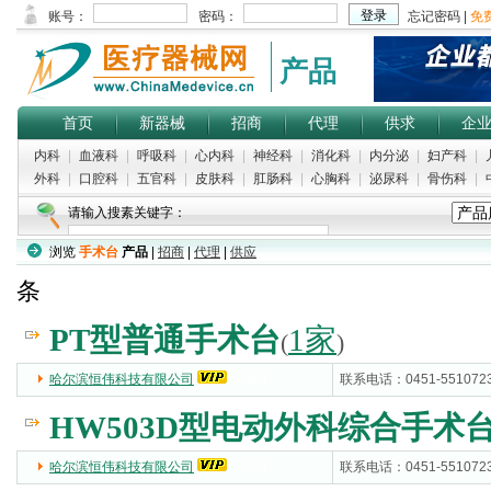
产品
首页
新器械
招商
代理
供求
企
内科
|
血液科
|
呼吸科
|
心内科
|
神经科
|
消化科
|
内分泌
|
妇产科
|
外科
|
口腔科
|
五官科
|
皮肤科
|
肛肠科
|
心胸科
|
泌尿科
|
骨伤科
|
请输入搜素关键字：
浏览
手术台
产品
|
招商
|
代理
|
供应
热门搜索：
医用病床
|
排卵测试片
|
婴儿保育设备
|
扩张器
|
针灸针
条
PT型普通手术台
1家
(
)
哈尔滨恒伟科技有限公司
(5000)
联系电话：0451-551072
HW503D型电动外科综合手术
哈尔滨恒伟科技有限公司
(5000)
联系电话：0451-551072