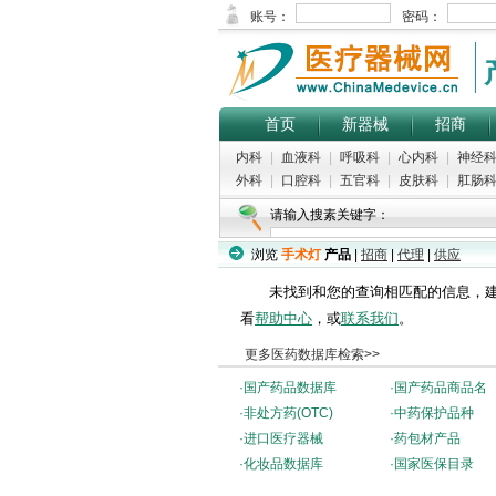
首页
新器械
招商
内科
|
血液科
|
呼吸科
|
心内科
|
神经
外科
|
口腔科
|
五官科
|
皮肤科
|
肛肠
请输入搜素关键字：
浏览
手术灯
产品
|
招商
|
代理
|
供应
未找到和您的查询相匹配的信息，建
看
帮助中心
，或
联系我们
。
更多医药数据库检索>>
·
国产药品数据库
·
国产药品商品名
·
非处方药(OTC)
·
中药保护品种
·
进口医疗器械
·
药包材产品
·
化妆品数据库
·
国家医保目录