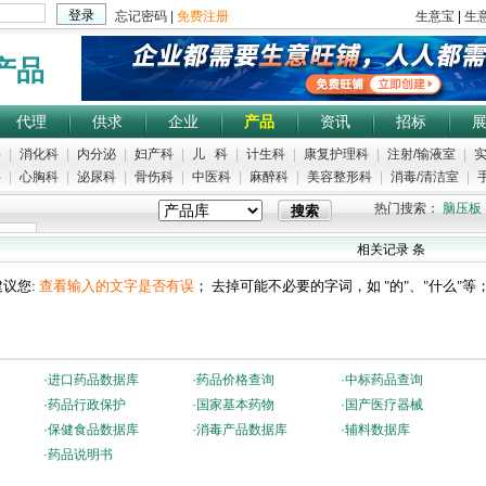
产品
代理
供求
企业
产品
资讯
招标
科
|
消化科
|
内分泌
|
妇产科
|
儿 科
|
计生科
|
康复护理科
|
注射/输液室
|
实
科
|
心胸科
|
泌尿科
|
骨伤科
|
中医科
|
麻醉科
|
美容整形科
|
消毒/清洁室
|
手
热门搜索：
脑压板
相关记录
条
议您:
查看输入的文字是否有误
； 去掉可能不必要的字词，如 "的"、"什么"等
·
进口药品数据库
·
药品价格查询
·
中标药品查询
·
药品行政保护
·
国家基本药物
·
国产医疗器械
·
保健食品数据库
·
消毒产品数据库
·
辅料数据库
·
药品说明书