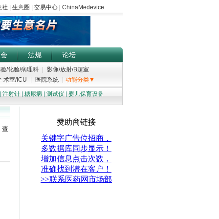
展会
法规
论坛
验/化验/病理科
|
影像/放射/B超室
 术室/ICU
|
医院系统
|
功能分类▼
|
注射针
|
糖尿病
|
测试仪
|
婴儿保育设备
；查