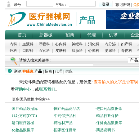
产品
首页
新器械
招商
代理
供求
企
内科
|
血液科
|
呼吸科
|
心内科
|
神经科
|
消化科
|
内分泌
|
妇产科
|
外科
|
口腔科
|
五官科
|
皮肤科
|
肛肠科
|
心胸科
|
泌尿科
|
骨伤科
|
请输入搜素关键字：
浏览
神经束
产品
|
招商
|
代理
|
供应
未找到和您的查询相匹配的信息，建议您:
查看输入的文字是否有误
看
帮助中心
，或
联系我们
。
更多医药数据库检索>>
·
国产药品数据库
·
国产药品商品名
·
进口药品数据库
·
·
非处方药(OTC)
·
中药保护品种
·
药品行政保护
·
·
进口医疗器械
·
药包材产品
·
保健食品数据库
·
·
化妆品数据库
·
国家医保目录
·
药品说明书