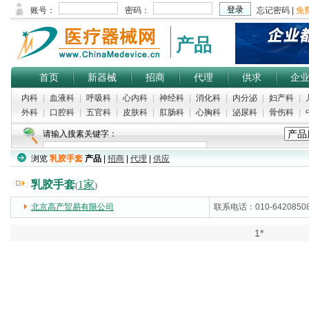
产品
首页
新器械
招商
代理
供求
企
内科
|
血液科
|
呼吸科
|
心内科
|
神经科
|
消化科
|
内分泌
|
妇产科
|
外科
|
口腔科
|
五官科
|
皮肤科
|
肛肠科
|
心胸科
|
泌尿科
|
骨伤科
|
请输入搜素关键字：
浏览
乳胶手套
产品
|
招商
|
代理
|
供应
乳胶手套
1家
(
)
北京高产贸易有限公司
(5000)
联系电话：010-64208508
1*