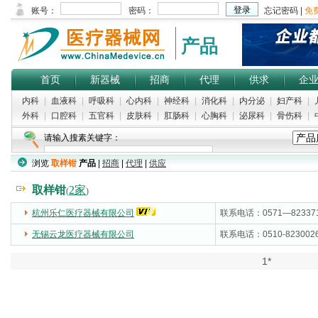
产品
首页
新器械
招商
代理
供求
企
内科
|
血液科
|
呼吸科
|
心内科
|
神经科
|
消化科
|
内分泌
|
妇产科
|
外科
|
口腔科
|
五官科
|
皮肤科
|
肛肠科
|
心胸科
|
泌尿科
|
骨伤科
|
请输入搜素关键字：
浏览
取样钳
产品
|
招商
|
代理
|
供应
取样钳
2家
(
)
杭州乐仁医疗器械有限公司
(5000)
联系电话：0571—82337
无锡云龙医疗器械有限公司
(5000)
联系电话：0510-823002
1*