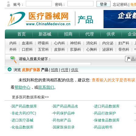
产品
首页
新器械
招商
代理
供求
企
内科
|
血液科
|
呼吸科
|
心内科
|
神经科
|
消化科
|
内分泌
|
妇产科
|
外科
|
口腔科
|
五官科
|
皮肤科
|
肛肠科
|
心胸科
|
泌尿科
|
骨伤科
|
请输入搜素关键字：
浏览
皮肤扩张器
产品
|
招商
|
代理
|
供应
未找到和您的查询相匹配的信息，建议您:
查看输入的文字是否有误
看
帮助中心
，或
联系我们
。
更多医药数据库检索>>
·
国产药品数据库
·
国产药品商品名
·
进口药品数据库
·
·
非处方药(OTC)
·
中药保护品种
·
药品行政保护
·
·
进口医疗器械
·
药包材产品
·
保健食品数据库
·
·
化妆品数据库
·
国家医保目录
·
药品说明书