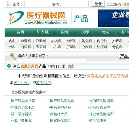
产品
首页
新器械
招商
代理
供求
企
内科
|
血液科
|
呼吸科
|
心内科
|
神经科
|
消化科
|
内分泌
|
妇产科
|
外科
|
口腔科
|
五官科
|
皮肤科
|
肛肠科
|
心胸科
|
泌尿科
|
骨伤科
|
请输入搜素关键字：
浏览
皮肤分离仪
产品
|
招商
|
代理
|
供应
未找到和您的查询相匹配的信息，建议您:
查看输入的文字是否有误
看
帮助中心
，或
联系我们
。
更多医药数据库检索>>
·
国产药品数据库
·
国产药品商品名
·
进口药品数据库
·
·
非处方药(OTC)
·
中药保护品种
·
药品行政保护
·
·
进口医疗器械
·
药包材产品
·
保健食品数据库
·
·
化妆品数据库
·
国家医保目录
·
药品说明书