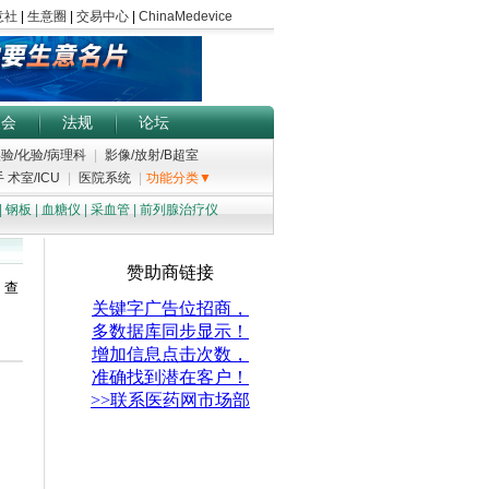
展会
法规
论坛
验/化验/病理科
|
影像/放射/B超室
 术室/ICU
|
医院系统
|
功能分类▼
|
钢板
|
血糖仪
|
采血管
|
前列腺治疗仪
；查