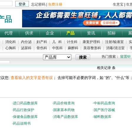
产品
代理
供求
企业
产品
资讯
招标
科
|
消化科
|
内分泌
|
妇产科
|
儿 科
|
计生科
|
康复护理科
|
注射/输液室
|
实
科
|
心胸科
|
泌尿科
|
骨伤科
|
中医科
|
麻醉科
|
美容整形科
|
消毒/清洁室
|
手
热门搜索：
留置针
相关记录
条
议您:
查看输入的文字是否有误
； 去掉可能不必要的字词，如 "的"、"什么"等
·
进口药品数据库
·
药品价格查询
·
中标药品查询
·
药品行政保护
·
国家基本药物
·
国产医疗器械
·
保健食品数据库
·
消毒产品数据库
·
辅料数据库
·
药品说明书