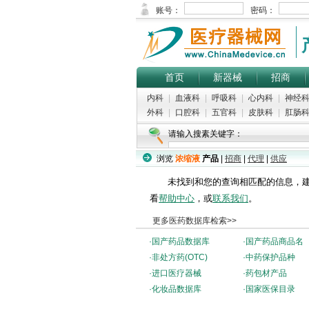
首页
新器械
招商
内科
|
血液科
|
呼吸科
|
心内科
|
神经
外科
|
口腔科
|
五官科
|
皮肤科
|
肛肠
请输入搜素关键字：
浏览
浓缩液
产品
|
招商
|
代理
|
供应
未找到和您的查询相匹配的信息，建
看
帮助中心
，或
联系我们
。
更多医药数据库检索>>
·
国产药品数据库
·
国产药品商品名
·
非处方药(OTC)
·
中药保护品种
·
进口医疗器械
·
药包材产品
·
化妆品数据库
·
国家医保目录