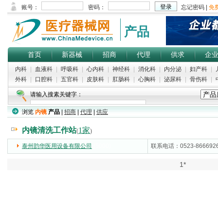
产品
首页
新器械
招商
代理
供求
企
内科
|
血液科
|
呼吸科
|
心内科
|
神经科
|
消化科
|
内分泌
|
妇产科
|
外科
|
口腔科
|
五官科
|
皮肤科
|
肛肠科
|
心胸科
|
泌尿科
|
骨伤科
|
请输入搜素关键字：
浏览
内镜
产品
|
招商
|
代理
|
供应
内镜清洗工作站
1家
(
)
泰州韵华医用设备有限公司
(5000)
联系电话：0523-866692
1*